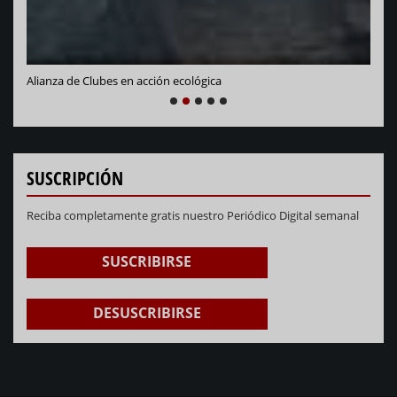
NEXT
PREVIOUS
1
2
3
4
5
SUSCRIPCIÓN
Reciba completamente gratis nuestro Periódico Digital semanal
SUSCRIBIRSE
DESUSCRIBIRSE