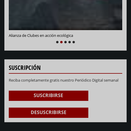
Alianza de Clubes en acción ecológica
NEXT
PREVIOUS
1
2
3
4
5
SUSCRIPCIÓN
Reciba completamente gratis nuestro Periódico Digital semanal
SUSCRIBIRSE
DESUSCRIBIRSE