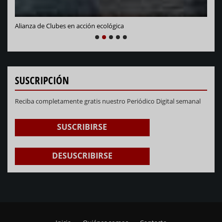
Alianza de Clubes en acción ecológica
NEXT
PREVIOUS
1
2
3
4
5
SUSCRIPCIÓN
Reciba completamente gratis nuestro Periódico Digital semanal
SUSCRIBIRSE
DESUSCRIBIRSE