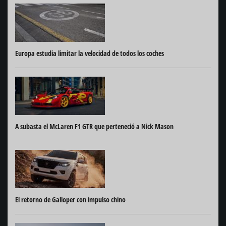
Europa estudia limitar la velocidad de todos los coches
A subasta el McLaren F1 GTR que perteneció a Nick Mason
El retorno de Galloper con impulso chino