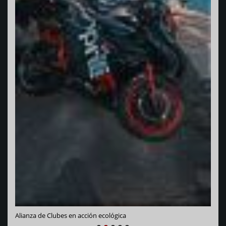
Vara
Alianza de Clubes en acción ecológica