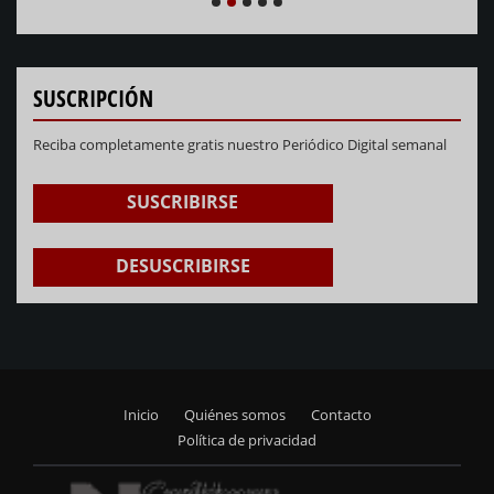
NEXT
PREVIOUS
1
2
3
4
5
SUSCRIPCIÓN
Reciba completamente gratis nuestro Periódico Digital semanal
SUSCRIBIRSE
DESUSCRIBIRSE
Inicio
Quiénes somos
Contacto
Footer
Política de privacidad
menu