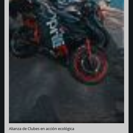
Varadero R
lianza de Clubes en acción ecológica