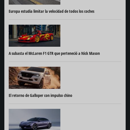
Europa estudia limitar la velocidad de todos los coches
A subasta el McLaren F1 GTR que perteneció a Nick Mason
El retorno de Galloper con impulso chino