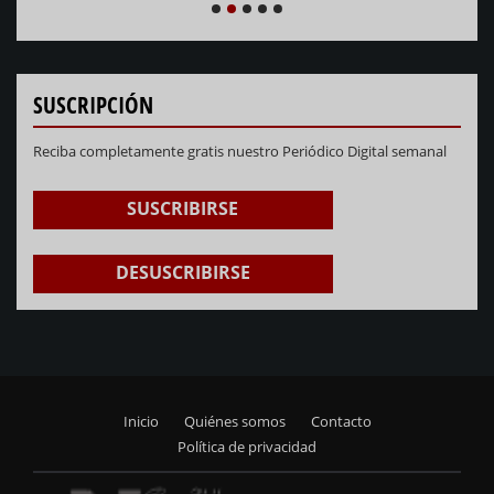
NEXT
PREVIOUS
1
2
3
4
5
SUSCRIPCIÓN
Reciba completamente gratis nuestro Periódico Digital semanal
SUSCRIBIRSE
DESUSCRIBIRSE
Inicio
Quiénes somos
Contacto
Footer
Política de privacidad
menu