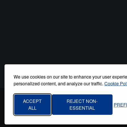
We use cookies on our site to enhance your user experi
personalized content, and analyze our traffic.
Cookie Pol
Inicio
Quiénes somos
Contacto
Polí
ACCEPT
REJECT NON-
PREF
Footer
ALL
ESSENTIAL
menu