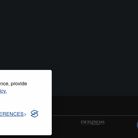
ence, provide
icy.
tica de privacidad
ERENCES