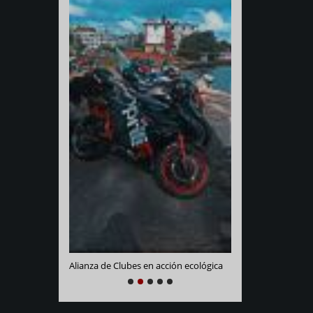
Varadero Racing
e La Habana
Alianza de Clubes en acción ecológica
NEXT
PREVIOUS
1
2
3
4
5