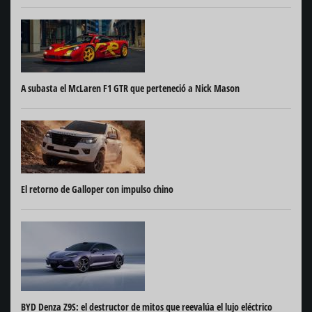
A subasta el McLaren F1 GTR que perteneció a Nick Mason
El retorno de Galloper con impulso chino
BYD Denza Z9S: el destructor de mitos que reevalúa el lujo eléctrico