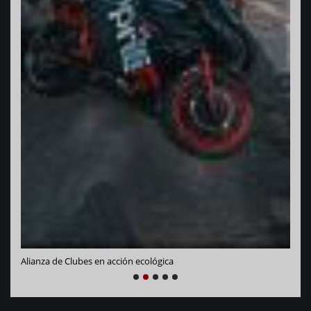
Vara
Alianza de Clubes en acción ecológica
NEXT
PREVIOUS
1
2
3
4
5