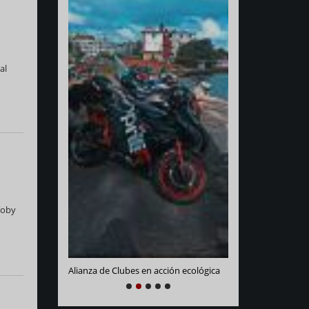
al
Varadero Racing
e La Habana
Toby
Alianza de Clubes en acción ecológica
NEXT
PREVIOUS
1
2
3
4
5