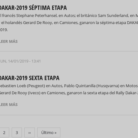
DAKAR-2019 SÉPTIMA ETAPA
El francés Stephane Peterhansel, en Autos; el británico Sam Sunderland, en
y el holandés Gerard De Rooy, en Camiones, ganaron la séptima etapa DAKA
2019.
LEER MÁS
LUN, 14/01/2019 - 13:41
DAKAR-2019 SEXTA ETAPA
Sebastien Loeb (Peugeot) en Autos, Pablo Quintanilla (Husqvarna) en Motos
Gerard De Rooy (Iveco) en Camiones, ganaron la sexta etapa del Rally Dakar-
LEER MÁS
na
Página
2
Página
3
Siguiente
››
Última
Último »