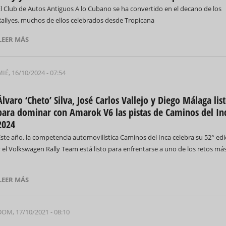
El Club de Autos Antiguos A lo Cubano se ha convertido en el decano de los
Rallyes, muchos de ellos celebrados desde Tropicana
LEER MÁS
IÉ, 16/10/2024 - 07:54
Álvaro ‘Cheto’ Silva, José Carlos Vallejo y Diego Málaga lis
para dominar con Amarok V6 las pistas de Caminos del In
2024
ste año, la competencia automovilística Caminos del Inca celebra su 52° edi
 el Volkswagen Rally Team está listo para enfrentarse a uno de los retos má
LEER MÁS
DOM, 17/10/2021 - 08:10