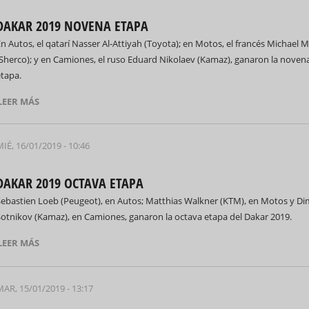
DAKAR 2019 NOVENA ETAPA
n Autos, el qatarí Nasser Al-Attiyah (Toyota); en Motos, el francés Michael 
(Sherco); y en Camiones, el ruso Eduard Nikolaev (Kamaz), ganaron la noven
etapa.
LEER MÁS
IÉ, 16/01/2019 - 10:46
DAKAR 2019 OCTAVA ETAPA
Sebastien Loeb (Peugeot), en Autos; Matthias Walkner (KTM), en Motos y Di
Sotnikov (Kamaz), en Camiones, ganaron la octava etapa del Dakar 2019.
LEER MÁS
MAR, 15/01/2019 - 13:17