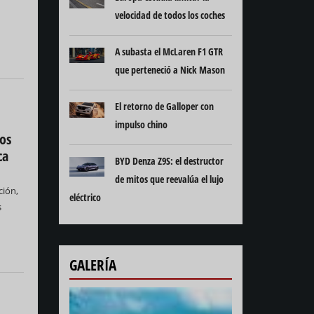
velocidad de todos los coches
A subasta el McLaren F1 GTR
que perteneció a Nick Mason
El retorno de Galloper con
impulso chino
tos
ca
BYD Denza Z9S: el destructor
de mitos que reevalúa el lujo
ción,
eléctrico
s
GALERÍA