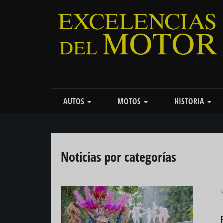
Pasar
al
contenido
principal
Main
AUTOS
MOTOS
HISTORIA
navigation
Noticias por categorías