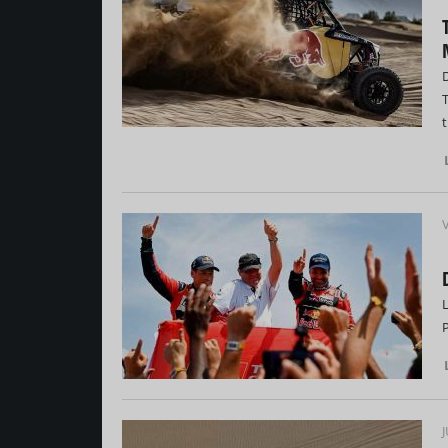
D
T
V
L
J