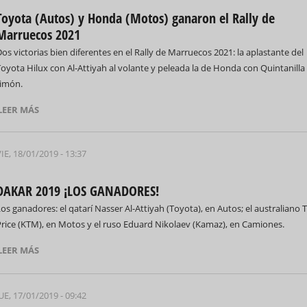
Toyota (Autos) y Honda (Motos) ganaron el Rally de
Marruecos 2021
os victorias bien diferentes en el Rally de Marruecos 2021: la aplastante del
oyota Hilux con Al-Attiyah al volante y peleada la de Honda con Quintanilla 
timón.
69 Campeonato Mundial WCC
LEER MÁS
IE, 18/01/2019 - 13:37
DAKAR 2019 ¡LOS GANADORES!
Feria Internacional d
os ganadores: el qatarí Nasser Al-Attiyah (Toyota), en Autos; el australiano 
(Fihav) 2023
Price (KTM), en Motos y el ruso Eduard Nikolaev (Kamaz), en Camiones.
LEER MÁS
UE, 17/01/2019 - 09:42