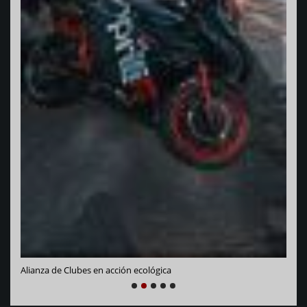
Vara
Alianza de Clubes en acción ecológica
NEXT
PREVIOUS
1
2
3
4
5