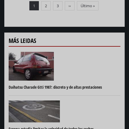
Paginación
Página
1
Página
2
Página
3
Siguiente
››
Última
Último »
actual
página
página
MÁS LEIDAS
Daihatsu Charade Gtti 1987: discreto y de altas prestaciones
Europa estudia limitar la velocidad de todos los coches