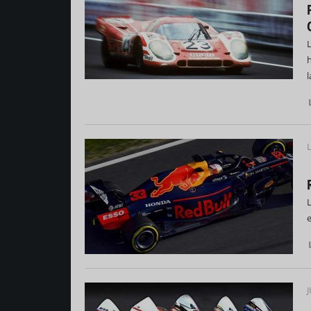
L
e
J