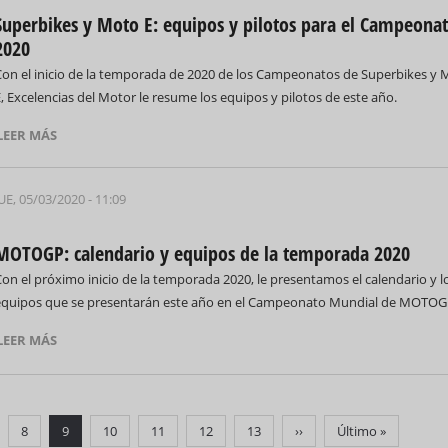
Superbikes y Moto E: equipos y pilotos para el Campeona
2020
Con el inicio de la temporada de 2020 de los Campeonatos de Superbikes y
, Excelencias del Motor le resume los equipos y pilotos de este año.
LEER MÁS
UE, 05/03/2020 - 11:09
MOTOGP: calendario y equipos de la temporada 2020
on el próximo inicio de la temporada 2020, le presentamos el calendario y l
equipos que se presentarán este año en el Campeonato Mundial de MOTOG
LEER MÁS
gina
Página
8
Página
9
Página
10
Página
11
Página
12
Página
13
Siguiente
››
Última
Último »