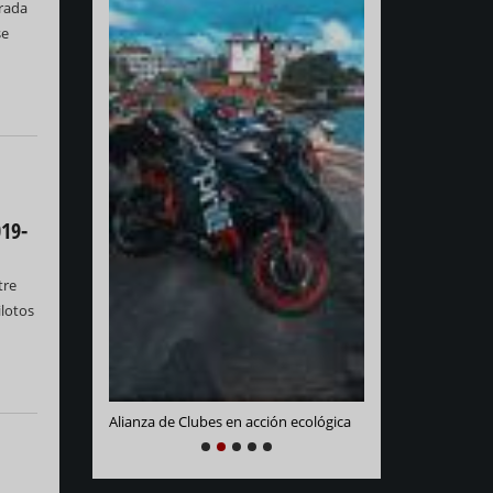
orada
se
019-
Varadero Racing
tre
e La Habana
ilotos
Alianza de Clubes en acción ecológica
NEXT
PREVIOUS
1
2
3
4
5