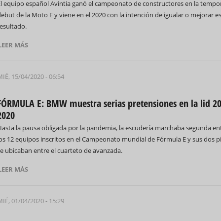
El equipo español Avintia ganó el campeonato de constructores en la temp
ebut de la Moto E y viene en el 2020 con la intención de igualar o mejorar e
esultado.
LEER MÁS
69 Campeonato Mundial WCC
IÉ, 15/04/2020 - 06:54
FÓRMULA E: BMW muestra serias pretensiones en la lid 2
2020
Hasta la pausa obligada por la pandemia, la escudería marchaba segunda en
Feria Internacional d
los 12 equipos inscritos en el Campeonato mundial de Fórmula E y sus dos p
(Fihav) 2023
se ubicaban entre el cuarteto de avanzada.
LEER MÁS
IÉ, 01/04/2020 - 15:29