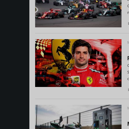
C
M
C
c
M