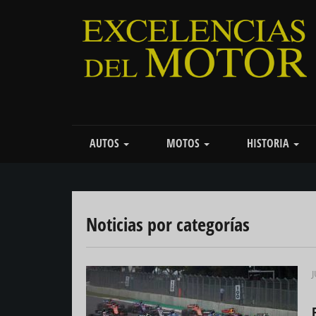
Pasar
al
contenido
principal
Main
AUTOS
MOTOS
HISTORIA
navigation
Noticias por categorías
J