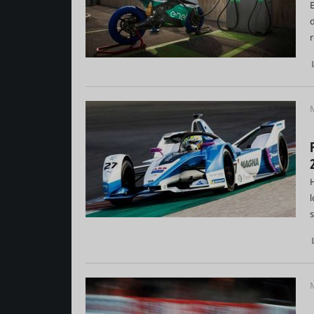
d
r
M
M