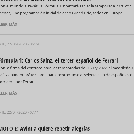
on el mundo al revés, la Fórmula 1 intentará salvar la temporada 2020 con, 
menos, una programación inicial de ocho Grand Prix, todos en Europa.
LEER MÁS
IÉ, 27/05/2020 - 06:29
Fórmula 1: Carlos Saínz, el tercer español de Ferrari
on la firma del contrato para las temporadas de 2021 y 2022, el madrileño C
Saínz abandonará McLaren para incorporarse al selecto club de españoles q
orrieron por Ferrari.
LEER MÁS
IÉ, 22/04/2020 - 07:11
MOTO E: Avintia quiere repetir alegrías