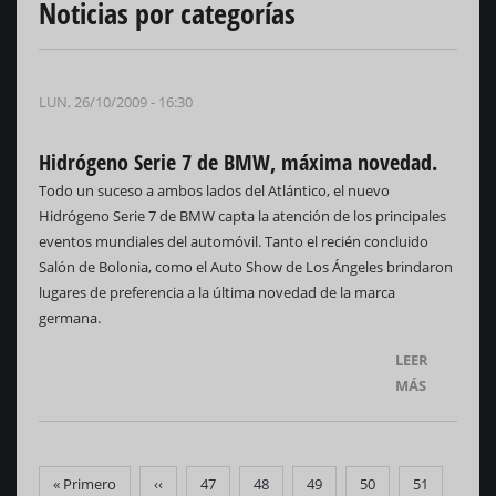
Noticias por categorías
LUN, 26/10/2009 - 16:30
Hidrógeno Serie 7 de BMW, máxima novedad.
Todo un suceso a ambos lados del Atlántico, el nuevo
Hidrógeno Serie 7 de BMW capta la atención de los principales
eventos mundiales del automóvil. Tanto el recién concluido
Salón de Bolonia, como el Auto Show de Los Ángeles brindaron
lugares de preferencia a la última novedad de la marca
germana.
LEER
MÁS
Paginación
Primera
« Primero
Página
‹‹
Página
47
Página
48
Página
49
Página
50
Página
51