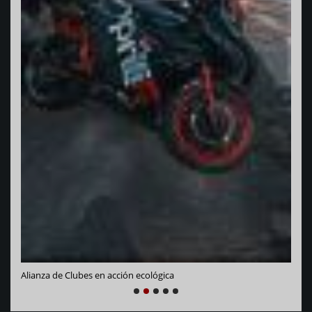
Vara
Alianza de Clubes en acción ecológica
NEXT
PREVIOUS
1
2
3
4
5