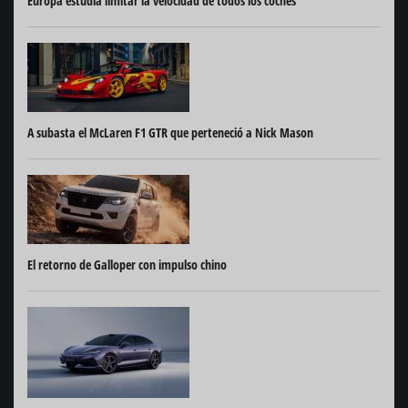
Europa estudia limitar la velocidad de todos los coches
A subasta el McLaren F1 GTR que perteneció a Nick Mason
El retorno de Galloper con impulso chino